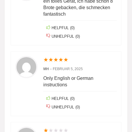
ein tolles Gerät, ich habe schon 8
Brote gebacken, die schmecken
fantastisch
HELPFUL
(
0
)
UNHELPFUL
(
0
)
★
★
★
★
★
MH
–
FEBRUAR 5, 2025
Only English or German
instructions
HELPFUL
(
0
)
UNHELPFUL
(
0
)
★
★
★
★
★