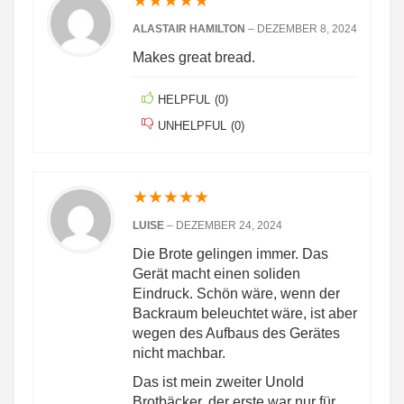
★
★
★
★
★
ALASTAIR HAMILTON
–
DEZEMBER 8, 2024
Makes great bread.
HELPFUL
(
0
)
UNHELPFUL
(
0
)
★
★
★
★
★
LUISE
–
DEZEMBER 24, 2024
Die Brote gelingen immer. Das
Gerät macht einen soliden
Eindruck. Schön wäre, wenn der
Backraum beleuchtet wäre, ist aber
wegen des Aufbaus des Gerätes
nicht machbar.
Das ist mein zweiter Unold
Brotbäcker, der erste war nur für