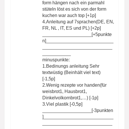
form hängen nach ein parmahl
stüteln löst es sich von der form
kuchen war auch top [+1p]
4.Anleitung auf 7sprachen(DE, EN,
FR, NL , IT, ES und PL) [+2p]
___________________[+5punkte
n]__________________________
___________________________
___________
minuspunkte:
1.Bedinungs anleitung Sehr
textwüstig (Beinhält viel text)
[-1,5p]
2.Wenig rezepte vor handen(für
weisbrot1, Hausbrot1,
Dinkelvolkornbrot1,…) [-1p]
3.Viel plastik [-0,5p]
___________________[-3punkten
]___________________________
___________________________