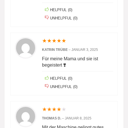
HELPFUL
(
0
)
UNHELPFUL
(
0
)
★
★
★
★
★
KATRIN TRÜBE
–
JANUAR 3, 2025
Für meine Mama und sie ist
begeistert ❣️
HELPFUL
(
0
)
UNHELPFUL
(
0
)
★
★
★
★
★
THOMAS D.
–
JANUAR 8, 2025
Mit der Maschine gelingt gutes