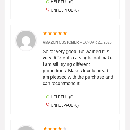
HELPFUL
(
0
)
UNHELPFUL
(
0
)
★
★
★
★
★
AMAZON CUSTOMER
–
JANUAR 21, 2025
So far very good. Be warned it is
very different to a single loaf maker.
I am still trying different
proportions. Makes lovely bread. I
am pleased with the purchase and
can recommend it.
HELPFUL
(
0
)
UNHELPFUL
(
0
)
★
★
★
★
★