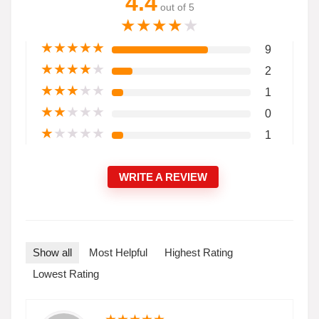
4.4
out of 5
★
★
★
★
★
★
★
★
★
★
9
★
★
★
★
★
2
★
★
★
★
★
1
★
★
★
★
★
0
★
★
★
★
★
1
WRITE A REVIEW
Show all
Most Helpful
Highest Rating
Lowest Rating