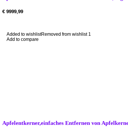
€
9999,99
Added to wishlist
Added to wishlist
Removed from wishlist
Removed from wishlist
1
1
Add to compare
Add to compare
Apfelentkerner,einfaches Entfernen von Apfelkerne