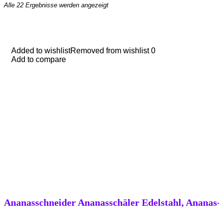
Alle 22 Ergebnisse werden angezeigt
Added to wishlist
Added to wishlist
Removed from wishlist
Removed from wishlist
0
0
Add to compare
Add to compare
Ananasschneider Ananasschäler Edelstahl, Ananas-