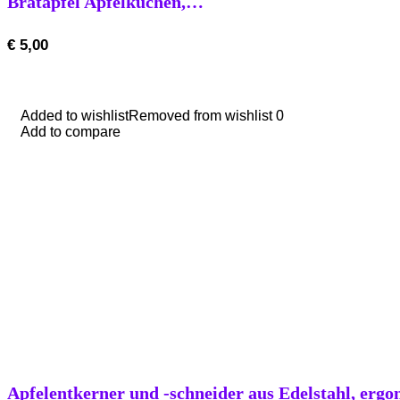
Bratapfel Apfelkuchen,…
€
5,00
Added to wishlist
Added to wishlist
Removed from wishlist
Removed from wishlist
0
0
Add to compare
Add to compare
Apfelentkerner und -schneider aus Edelstahl, ergo