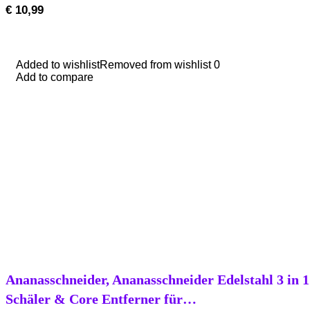
€
10,99
Added to wishlist
Added to wishlist
Removed from wishlist
Removed from wishlist
0
0
Add to compare
Add to compare
Ananasschneider, Ananasschneider Edelstahl 3 in 
Schäler & Core Entferner für…