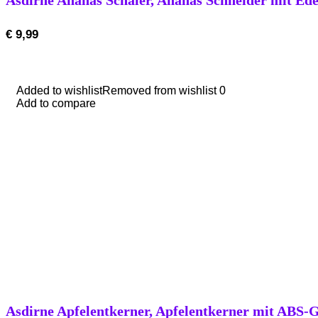
Asdirne Ananas Schäler, Ananas Schneider mit Edel
€
9,99
Added to wishlist
Added to wishlist
Removed from wishlist
Removed from wishlist
0
0
Add to compare
Add to compare
Asdirne Apfelentkerner, Apfelentkerner mit ABS-Gr