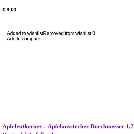
€
9,00
Added to wishlist
Added to wishlist
Removed from wishlist
Removed from wishlist
0
0
Add to compare
Add to compare
Apfelentkerner – Apfelausstecher Durchmesser 1,7 