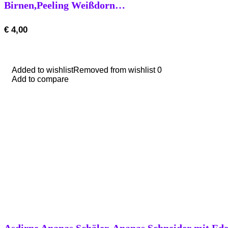
Birnen,Peeling Weißdorn…
€
4,00
Added to wishlist
Added to wishlist
Removed from wishlist
Removed from wishlist
0
0
Add to compare
Add to compare