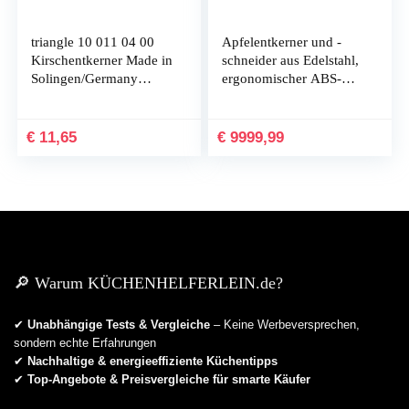
triangle 10 011 04 00
Apfelentkerner und -
Kirschentkerner Made in
schneider aus Edelstahl,
Solingen/Germany
ergonomischer ABS-
professionelle Qualität
Anti-Rutsch-Griff mit 12
Entsteiner Edelstahl
scharfen Klingen, groß,
Profi
robust und rostbeständig
€
11,65
€
9999,99
🔎 Warum KÜCHENHELFERLEIN.de?
✔
Unabhängige Tests & Vergleiche
– Keine Werbeversprechen,
sondern echte Erfahrungen
✔
Nachhaltige & energieeffiziente Küchentipps
✔
Top-Angebote & Preisvergleiche für smarte Käufer