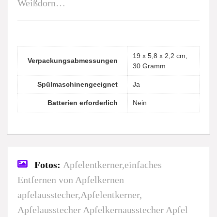
Weißdorn…
‎19 x 5,8 x 2,2 cm,
Verpackungsabmessungen
30 Gramm
Spülmaschinengeeignet
‎Ja
Batterien erforderlich
‎Nein
Fotos:
Apfelentkerner,einfaches
Entfernen von Apfelkernen
apfelausstecher,Apfelentkerner,
Apfelausstecher Apfelkernausstecher Apfel