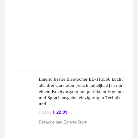
Emerio bester Eierkocher EB-115560 kocht
alle drei Garstufen [weich|mittel|hart] in nur
einem Kochvorgang mit perfektem Ergebnis
und Sprachausgabe, einzigartig in Technik
und…
€
22,99
€
24,99
Besuche den Emerio-Store