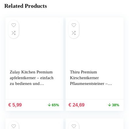
Related Products
Zulay Kitchen Premium
Thiru Premium
apfelentkerner – einfach
Kirschentkerner
zu bedienen und
Pflaumenentsteiner –
Durable apfelentkerner
Kombigerät für
Remover für birnen,
Pflaumen und Kirschen
Paprika, Fuji,
– Robuste
€
5,99
€
24,69
65%
38%
honeycrisp, Gala und
Edelstahlklingen – Made
pink Lady äpfel –
in Germany – inkl. E-
Edelstahl Beste…
Book mit 25 Rezepten –
zerdrückt…