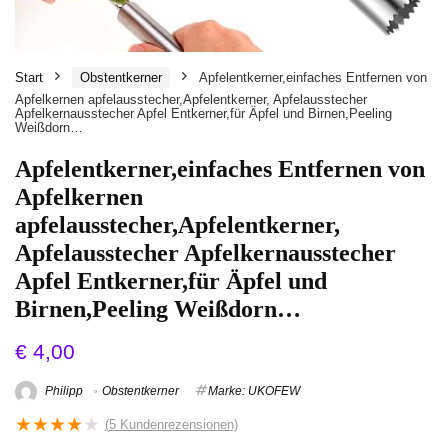
Start
Obstentkerner
Apfelentkerner,einfaches Entfernen von
Apfelkernen apfelausstecher,Apfelentkerner, Apfelausstecher
Apfelkernausstecher Apfel Entkerner,für Äpfel und Birnen,Peeling
Weißdorn…
Apfelentkerner,einfaches Entfernen von
Apfelkernen
apfelausstecher,Apfelentkerner,
Apfelausstecher Apfelkernausstecher
Apfel Entkerner,für Äpfel und
Birnen,Peeling Weißdorn…
€
4,00
Philipp
Obstentkerner
Marke: UKOFEW
★
★
★
★
★
(
5
Kundenrezensionen)