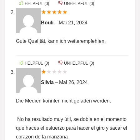
HELPFUL
(
0
)
UNHELPFUL
(
0
)
★
★
★
★
★
Bouli
–
Mai 21, 2024
Gute Qualität, kann ich weiterempfehlen.
HELPFUL
(
0
)
UNHELPFUL
(
0
)
★
★
★
★
★
Silvia
–
Mai 26, 2024
Die Medien konnten nicht geladen werden.
No ha resultado muy útil, se dobla en el momento
que haces el esfuerzo para hacer el giro y sacar el
corazon de la manzana