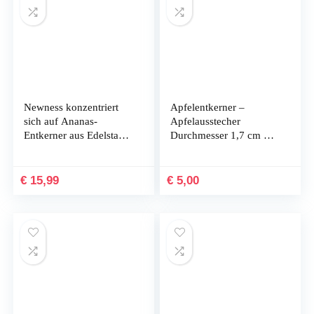
Newness konzentriert
Apfelentkerner –
sich auf Ananas-
Apfelausstecher
Entkerner aus Edelstahl,
Durchmesser 1,7 cm mit
verbesserte, verstärkte,
scharfer Edelstahl-
dickere Klinge.
Klinge 8 cm und
Newness Premium-
Holzgriff Klassischer
€
15,99
€
5,00
Ananas-Entkerner,
Apfelausstecher,
Werkzeug zum
Apfelstecher für
Entfernen von
Bratapfel Apfelkuchen,
Ananaskernen…
…