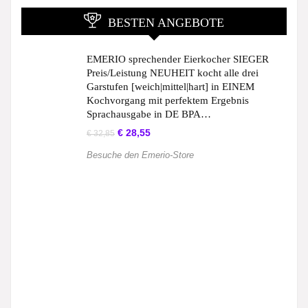
BESTEN ANGEBOTE
EMERIO sprechender Eierkocher SIEGER
Preis/Leistung NEUHEIT kocht alle drei
Garstufen [weich|mittel|hart] in EINEM
Kochvorgang mit perfektem Ergebnis
Sprachausgabe in DE BPA…
€
28,55
€
32,85
Besuche den Emerio-Store