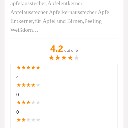
apfelausstecher,Apfelentkerner,
Apfelausstecher Apfelkernausstecher Apfel
Entkerner,für Äpfel und Birnen,Peeling
Weißdorn…
4.2
out of 5
★
★
★
★
★
★
★
★
★
★
4
★
★
★
★
★
0
★
★
★
★
★
0
★
★
★
★
★