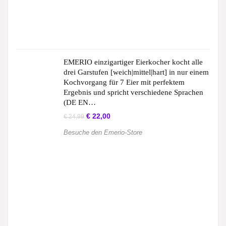
EMERIO einzigartiger Eierkocher kocht alle
drei Garstufen [weich|mittel|hart] in nur einem
Kochvorgang für 7 Eier mit perfektem
Ergebnis und spricht verschiedene Sprachen
(DE EN…
€
22,00
€
24,99
Besuche den Emerio-Store