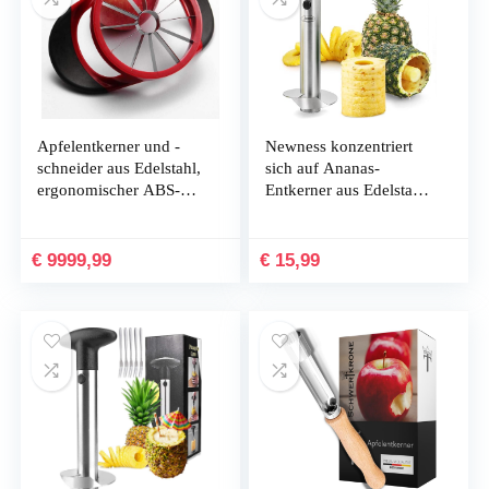
Apfelentkerner und -
Newness konzentriert
schneider aus Edelstahl,
sich auf Ananas-
ergonomischer ABS-
Entkerner aus Edelstahl,
Anti-Rutsch-Griff mit 12
verbesserte, verstärkte,
scharfen Klingen, groß,
dickere Klinge.
robust und rostbeständig
Newness Premium-
€
9999,99
€
15,99
Ananas-Entkerner,
Werkzeug zum
Entfernen von
Ananaskernen…