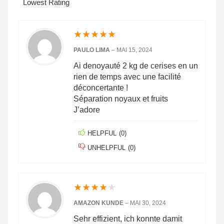
Lowest Rating
★
★
★
★
★
PAULO LIMA
–
MAI 15, 2024
Ai denoyauté 2 kg de cerises en un
rien de temps avec une facilité
déconcertante !
Séparation noyaux et fruits
J’adore
HELPFUL
(
0
)
UNHELPFUL
(
0
)
★
★
★
★
★
AMAZON KUNDE
–
MAI 30, 2024
Sehr effizient, ich konnte damit