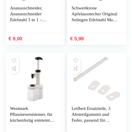
Ananasschneider,
Schwertkrone
Ananasschneider
Apfelausstecher Original
Edelstahl 3 in 1 –
Solingen Edelstahl Made
Upgraded, Dickere
in Germany rostfrei
Scharfe Klinge,
Buche
Verstärktes Design,
€
9,00
€
5,99
Spülmaschinengeeignet
– Premium Ananas
Schäler & Core
Entferner für…
Westmark
Leifheit Ersatzteile, 3
Pflaumenentsteiner, für
Abstreifgummis und
küchenfertig entsteinte
Feder, passend für
Pflaumen, Höhe: 26,5
Leifheit Kirschentkerner
cm,
Cherrymat Art. Nr.