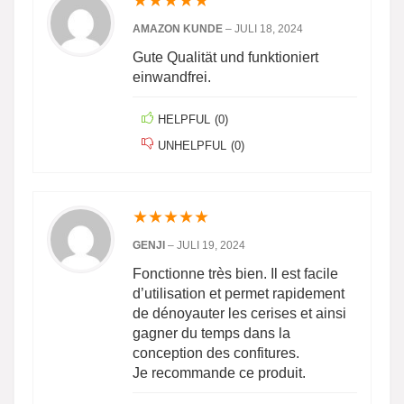
★
★
★
★
★
AMAZON KUNDE
–
JULI 18, 2024
Gute Qualität und funktioniert
einwandfrei.
HELPFUL
(
0
)
UNHELPFUL
(
0
)
★
★
★
★
★
GENJI
–
JULI 19, 2024
Fonctionne très bien. Il est facile
d’utilisation et permet rapidement
de dénoyauter les cerises et ainsi
gagner du temps dans la
conception des confitures.
Je recommande ce produit.