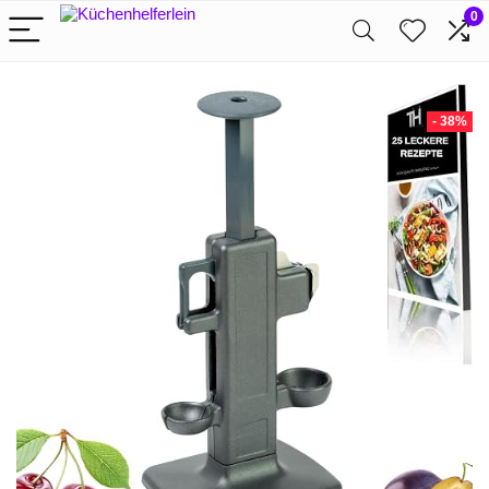
0
- 38%