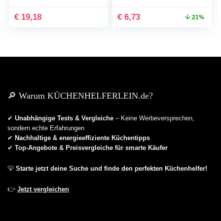
Kunststoff/Edelstahlklinge,
37200 und 37209, Weiß
€
19,18
€
6,73
21%
Prunus, Weiß/Anthrazit,
40232260
🔎 Warum KÜCHENHELFERLEIN.de?
✔
Unabhängige Tests & Vergleiche
– Keine Werbeversprechen,
sondern echte Erfahrungen
✔
Nachhaltige & energieeffiziente Küchentipps
✔
Top-Angebote & Preisvergleiche für smarte Käufer
💡
Starte jetzt deine Suche und finde den perfekten Küchenhelfer!
👉
Jetzt vergleichen