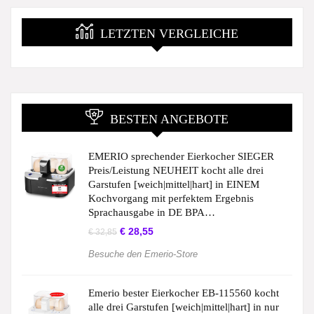
LETZTEN VERGLEICHE
BESTEN ANGEBOTE
EMERIO sprechender Eierkocher SIEGER
Preis/Leistung NEUHEIT kocht alle drei
Garstufen [weich|mittel|hart] in EINEM
Kochvorgang mit perfektem Ergebnis
Sprachausgabe in DE BPA…
€
28,55
€
32,85
Besuche den Emerio-Store
Emerio bester Eierkocher EB-115560 kocht
alle drei Garstufen [weich|mittel|hart] in nur