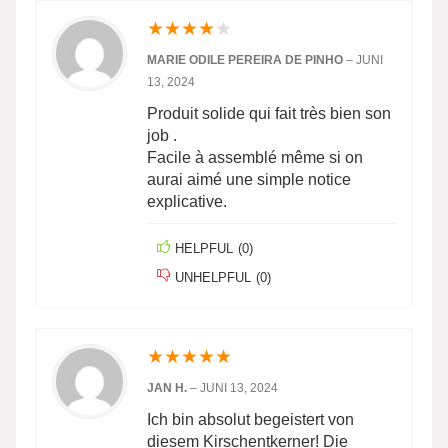
★
★
★
★
★
MARIE ODILE PEREIRA DE PINHO
–
JUNI
13, 2024
Produit solide qui fait très bien son
job .
Facile à assemblé même si on
aurai aimé une simple notice
explicative.
HELPFUL
(
0
)
UNHELPFUL
(
0
)
★
★
★
★
★
JAN H.
–
JUNI 13, 2024
Ich bin absolut begeistert von
diesem Kirschentkerner! Die