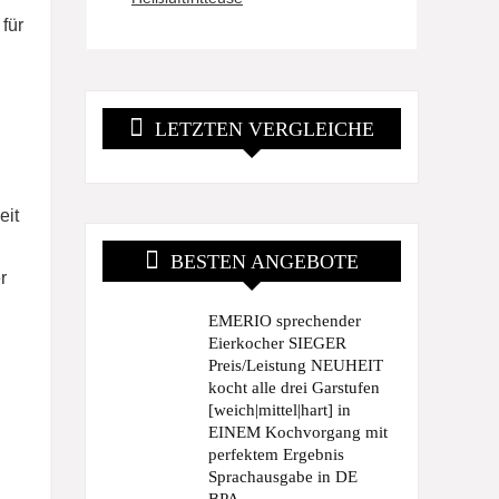
für
LETZTEN VERGLEICHE
eit
BESTEN ANGEBOTE
r
EMERIO sprechender
Eierkocher SIEGER
Preis/Leistung NEUHEIT
kocht alle drei Garstufen
[weich|mittel|hart] in
EINEM Kochvorgang mit
perfektem Ergebnis
Sprachausgabe in DE