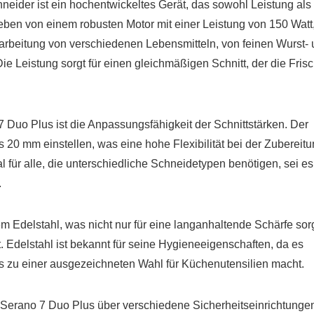
hneider ist ein hochentwickeltes Gerät, das sowohl Leistung als
ieben von einem robusten Motor mit einer Leistung von 150 Watt
Bearbeitung von verschiedenen Lebensmitteln, von feinen Wurst-
e Leistung sorgt für einen gleichmäßigen Schnitt, der die Fris
 Duo Plus ist die Anpassungsfähigkeit der Schnittstärken. Der
s 20 mm einstellen, was eine hohe Flexibilität bei der Zubereit
l für alle, die unterschiedliche Schneidetypen benötigen, sei es
.
 Edelstahl, was nicht nur für eine langanhaltende Schärfe sorg
. Edelstahl ist bekannt für seine Hygieneeigenschaften, da es
es zu einer ausgezeichneten Wahl für Küchenutensilien macht.
r Serano 7 Duo Plus über verschiedene Sicherheitseinrichtunge