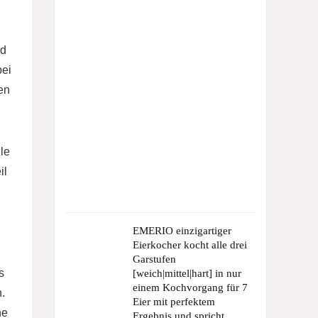
nd
bei
en
le
il
EMERIO einzigartiger
Eierkocher kocht alle drei
Garstufen
s
[weich|mittel|hart] in nur
einem Kochvorgang für 7
.
Eier mit perfektem
he
Ergebnis und spricht