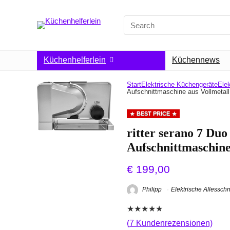
Search
for:
Küchenhelferlein
Küchennews
Start
Elektrische Küchengeräte
Elek
Aufschnittmaschine aus Vollmetal
BEST PRICE
ritter serano 7 Duo
Aufschnittmaschine
€
199,00
Philipp
Elektrische Allessch
★
★
★
★
★
(
7
Kundenrezensionen)