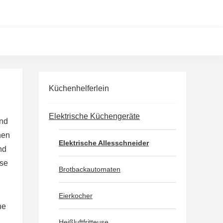
Küchenhelferlein
Elektrische Küchengeräte
und
hen
Elektrische Allesschneider
nd
ise
Brotbackautomaten
Eierkocher
he
Heißluftfritteuse