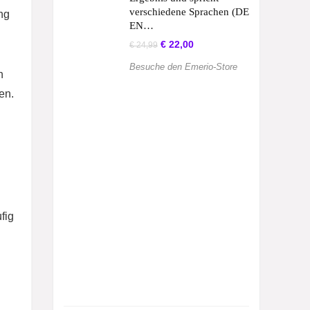
verschiedene Sprachen (DE
ng
EN…
Ursprünglicher
Aktueller
€
22,00
€
24,99
Preis
Preis
war:
ist:
Besuche den Emerio-Store
n
€ 24,99
€ 22,00.
en.
fig