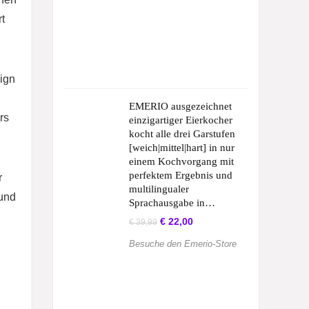
t
sign
EMERIO ausgezeichnet
rs
einzigartiger Eierkocher
kocht alle drei Garstufen
[weich|mittel|hart] in nur
einem Kochvorgang mit
perfektem Ergebnis und
r
multilingualer
 und
Sprachausgabe in…
Ursprünglicher
Aktueller
€
22,00
€
39,99
Preis
Preis
war:
ist:
Besuche den Emerio-Store
€ 39,99
€ 22,00.