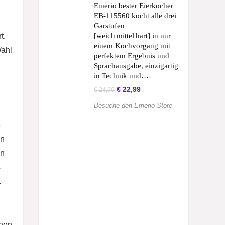
Emerio bester Eierkocher
EB-115560 kocht alle drei
Garstufen
t.
[weich|mittel|hart] in nur
einem Kochvorgang mit
Wahl
perfektem Ergebnis und
Sprachausgabe, einzigartig
in Technik und…
Ursprünglicher
Aktueller
€
22,99
€
24,99
Preis
Preis
war:
ist:
Besuche den Emerio-Store
€ 24,99
€ 22,99.
e
en
en
s
.
enen