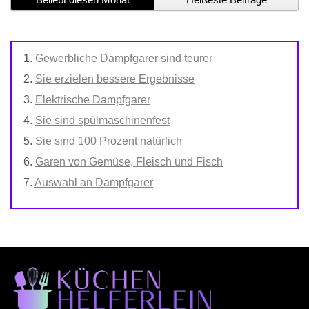
Gewerbliche Dampfgarer sind teurer
Sie erzielen bessere Ergebnisse
Elektrische Dampfgarer
Sie sind spülmaschinenfest
Sie sind 100 Prozent natürlich
Garen von Gemüse, Fleisch und Fisch
Auswahl an Dampfgarer