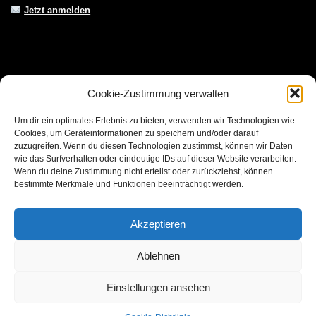
Jetzt anmelden
Kontakt & Über uns
Cookie-Zustimmung verwalten
Wer steckt hinter KÜCHENHELFERLEIN.de?
Wir sind dein
Um dir ein optimales Erlebnis zu bieten, verwenden wir Technologien wie
unabhängiges Vergleichsportal für Küchengeräte
. Unser Ziel ist es,
Cookies, um Geräteinformationen zu speichern und/oder darauf
zuzugreifen. Wenn du diesen Technologien zustimmst, können wir Daten
dir mit
echten Erfahrungsberichten & objektiven Tests
die beste
wie das Surfverhalten oder eindeutige IDs auf dieser Website verarbeiten.
Kaufentscheidung zu ermöglichen.
Wenn du deine Zustimmung nicht erteilst oder zurückziehst, können
bestimmte Merkmale und Funktionen beeinträchtigt werden.
Kontakt:
info@kuechenhelferlein.de
Folge uns auf
Instagram
|
Pinterest
|
YouTube
Akzeptieren
Rechtliches
:
Datenschutz
|
Impressum
|
Affiliate-Hinweis
Ablehnen
Einstellungen ansehen
2022 Küchenhelferlein.com.