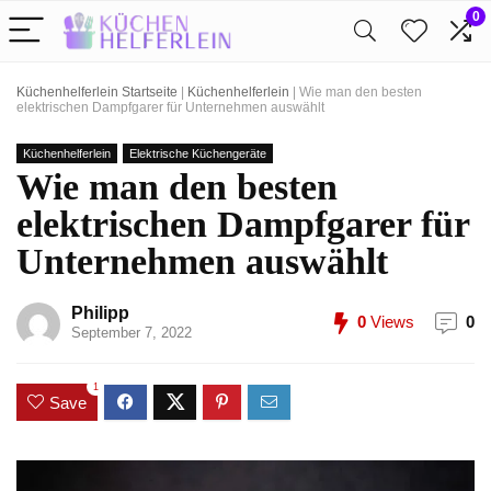
0
Küchenhelferlein Startseite
|
Küchenhelferlein
|
Wie man den besten
elektrischen Dampfgarer für Unternehmen auswählt
Küchenhelferlein
Elektrische Küchengeräte
Wie man den besten
elektrischen Dampfgarer für
Unternehmen auswählt
Philipp
0
Views
0
September 7, 2022
1
Save